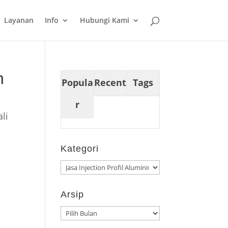
Layanan
Info
Hubungi Kami
n
Popula
Recent
Tags
r
li
Kategori
Kategori
Arsip
Arsip